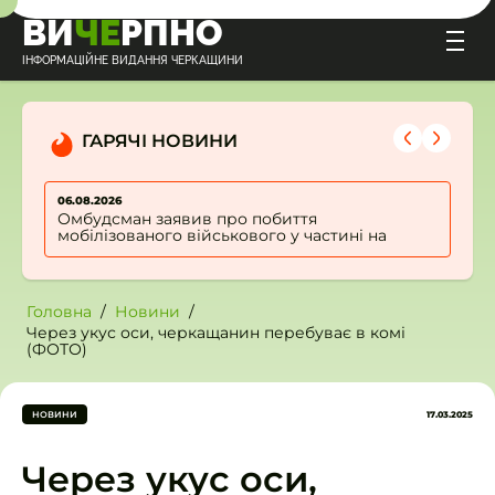
ВИ
ЧЕ
РПНО
Р
Е
П
О
ІНФОРМАЦІЙНЕ ВИДАННЯ ЧЕРКАЩИНИ
П
Р
Н
ГАРЯЧІ НОВИНИ
Н
П
О
06.08.2026
0
Омбудсман заявив про побиття
В
О
мобілізованого військового у частині на
Н
Черкащині
О
Головна
Новини
Через укус оси, черкащанин перебуває в комі
(ФОТО)
НОВИНИ
17.03.2025
Через укус оси,