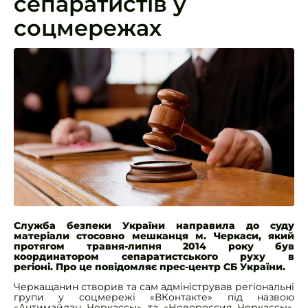
сепаратистів у
соцмережах
Служба безпеки України направила до суду
матеріали стосовно мешканця м. Черкаси, який
протягом травня-липня 2014 року був
координатором сепаратистського руху в
регіоні. Про це повідомляє прес-центр СБ України.
Черкащанин створив та сам адміністрував регіональні
групи у соцмережі «ВКонтакте» під назвою
«Антимайдан Черкассы» та «Новороссия Черкассы».