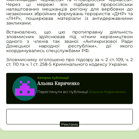
Через ці мережі він підбирав проросійськи
налаштованих мешканців регіону для вербовки до
незаконних збройних формувань терористів «ДНР» та
«ЛНР», поширював матеріали із антидержавними
закликами.
Встановлено, що цю протиправну діяльність
зловмисник здійснював під чітким керівництвом
одного з членів так званої «Антикризової Ради
Донецької народної республіки», дії якого
координувались спецслужбами РФ.
Зловмиснику оголошено про підозру за ч. 2 ст. 109, ч. 2
ст. 110 та ч. 1 ст. 258-5 Кримінального кодексу України.
Авторка публікації
Альона Кириченко
Переглянути всі публікації
Альона Кириченко
Реклама