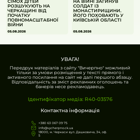
СІМОХ ДІТЕЙ
НА ВІЙНІ ЗАГИНУВ
РОЗШУКУЮТЬ НА
СОЛДАТ ІЗ
ЧЕРКАЩИНІ ВІД
МОНАСТИРИЩИНИ.
ПОЧАТКУ
ЙОГО ПОХОВАЮТЬ У
ПОВНОМАСШТАБНОЇ
КИЇВСЬКІЙ ОБЛАСТІ
ВІЙНИ
05.08.2026
05.08.2026
УВАГА!
Передрук матеріалів з сайту "Вичерпно" можливий
тільки за умови розміщення у тексті прямого і
активного посилання на сайт не далі першого абзацу.
Відповідальність за зміст рекламних оголошень та
банерів несе рекламодавець.
Ідентифікатор медіа: R40-03576
Контактна інформація
+380 63 067 09 75
info@vycherpno.ck.ua
18000, м. Черкаси вул. Дашковича, 34, оф.
5