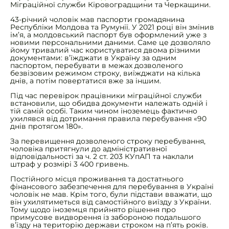
Міграційної служби Кіровоградщини та Черкащини.
43-річний чоловік мав паспорти громадянина
Республіки Молдова та Румунії. У 2021 році він змінив
ім’я, а молдовський паспорт був оформлений уже з
новими персональними даними. Саме це дозволяло
йому тривалий час користуватися двома різними
документами: в’їжджати в Україну за одним
паспортом, перебувати в межах дозволеного
безвізовим режимом строку, виїжджати на кілька
днів, а потім повертатися вже за іншим.
Під час перевірок працівники міграційної служби
встановили, що обидва документи належать одній і
тій самій особі. Таким чином іноземець фактично
ухилявся від дотримання правила перебування «90
днів протягом 180».
За перевищення дозволеного строку перебування,
чоловіка притягнули до адміністративної
відповідальності за ч. 2 ст. 203 КУпАП та наклали
штраф у розмірі 3 400 гривень.
Постійного місця проживання та достатнього
фінансового забезпечення для перебування в Україні
чоловік не мав. Крім того, були підстави вважати, що
він ухилятиметься від самостійного виїзду з України.
Тому щодо іноземця прийнято рішення про
примусове видворення із забороною подальшого
в’їзду на територію держави строком на п’ять років.