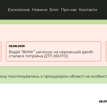
Ексклюзив
Новини
Блог
Про нас
Контакти
04.08.2026
У Черкасах 18-річний хлопець завдав собі
удару в шию ножем
ону поспілкувались з прокурором області на особис
08.07