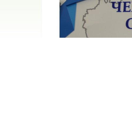
Учора прокурор області С
громадян у прокуратурі Ка
Мешканці звернулись до пр
стосувалися представницьк
розслідування у криміналь
додержання прав їх учасникі
Всі заяви громадян були при
Прокурором області і надал
області.