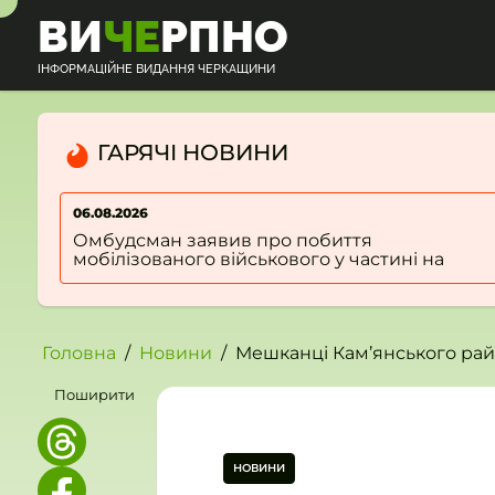
ВИ
ЧЕ
РПНО
АЦІЙНЕ
О
Н
П
НЯ
ІНФОРМАЦІЙНЕ ВИДАННЯ ЧЕРКАЩИНИ
ЩИНИ
О
Н
ГАРЯЧІ НОВИНИ
О
05.08.2026
Водій “BMW” загинув: на черкаській дамбі
сталася потрійна ДТП (ФОТО)
Головна
Новини
Мешканці Кам’янського рай
Поширити
НОВИНИ