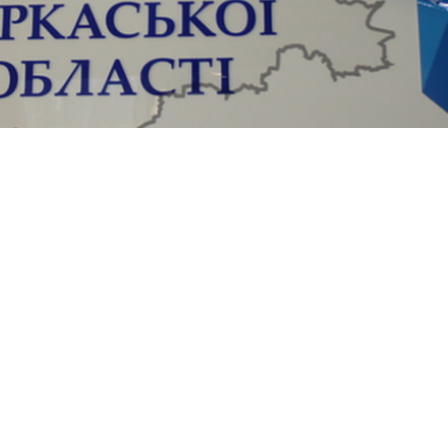
ергій Овчаренко провів виїзний особистий при
м’янського району.
окурора області з наболілими питаннями, зокрем
ої діяльності громадян у судах та стану досудо
них провадженнях органів внутрішніх справ, а т
в.
йняті для подальшого їх розгляду.
і плануються виїзні прийоми громадян у всіх рай