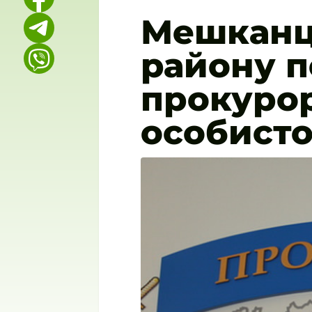
Мешканці
району п
прокурор
особист