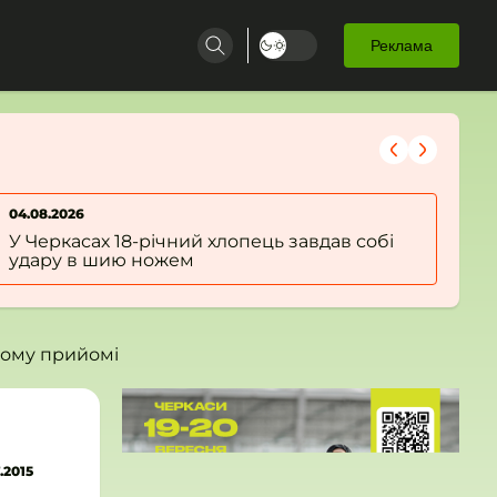
Реклама
04.08.2026
04.
На Уманщині чоловік кинув гранату в
На
патрульних
ме
ал
тому прийомі
.2015