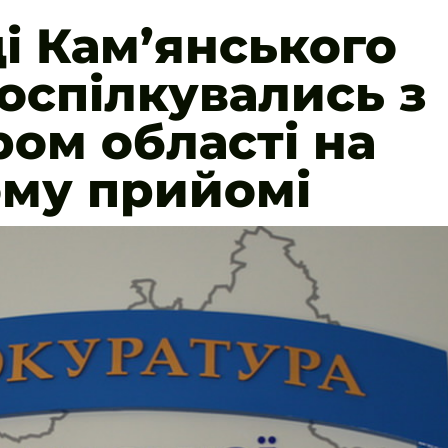
 Кам’янського
оспілкувались з
ом області на
ому прийомі