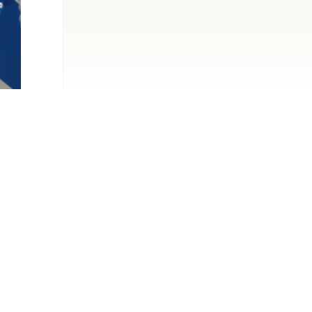
йом
а що
вого
акож
онах