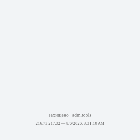
захищено
adm.tools
216.73.217.32 —
8/6/2026, 3:31:10 AM